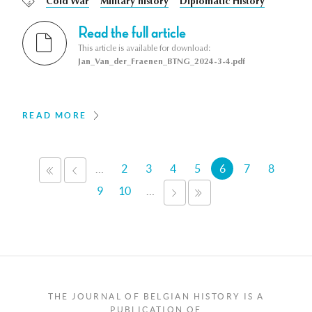
Cold War
Military history
Diplomatic History
Read the full article
This article is available for download:
Jan_Van_der_Fraenen_BTNG_2024-3-4.pdf
READ MORE
Pages
…
2
3
4
5
6
7
8
«
‹
FIRST
PREVIOUS
9
10
…
NEXT
LAST
›
»
THE JOURNAL OF BELGIAN HISTORY IS A
PUBLICATION OF