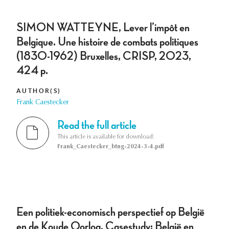
SIMON WATTEYNE, Lever l’impôt en
Belgique. Une histoire de combats politiques
(1830-1962) Bruxelles, CRISP, 2023,
424 p.
AUTHOR(S)
Frank Caestecker
Read the full article
This article is available for download:
Frank_Caestecker_btng-2024-3-4.pdf
Een politiek-economisch perspectief op België
en de Koude Oorlog. Casestudy: België en