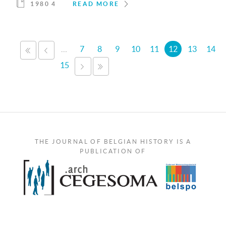
1980 4
READ MORE
Pages
…
7
8
9
10
11
12
13
14
«
‹
FIRST
PREVIOUS
15
NEXT
LAST
›
»
THE JOURNAL OF BELGIAN HISTORY IS A
PUBLICATION OF