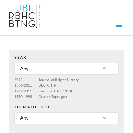
Skip to main content
Men
YEAR
2012-...
Journal of Belgian History
1996-2011
BEG/CHTP
1969-2011
(former) BTNG/RBHC
1970-1995
Cahiers/Bijdragen
THEMATIC ISSUES