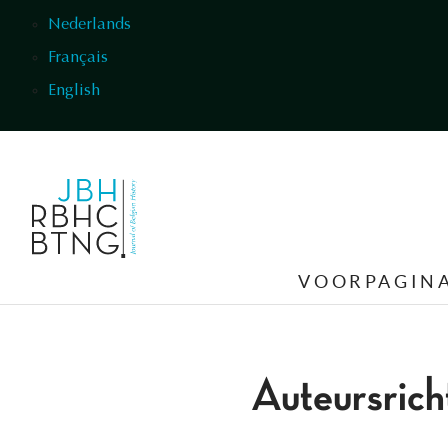
Overslaan en naar de inhoud gaan
Nederlands
Français
English
VOORPAGIN
Auteursricht