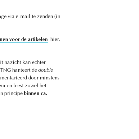
age via e-mail te zenden (in
ijnen voor de artikelen
hier.
it nazicht kan echter
t BTNG hanteert de
double
ommentarieerd door minstens
ur en leest zowel het
in principe
binnen ca.