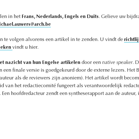
len in het
Frans, Nederlands, Engels en Duits
. Gelieve uw bijdr
ichael.auwers@arch.be
n te volgen alvorens een artikel in te zenden. U vindt
de
richtl
ieken
vindt u hier.
et nazicht van hun Engelse artikelen
door een
native speaker
. D
 in een finale versie is goedgekeurd door de externe lezers. He
auteur als de reviewers zijn anoniem). Het artikel wordt bec
lid van het redactiecomité fungeert als verantwoordelijk redacte
n. Een hoofdredacteur zendt een syntheserapport aan de auteur, 