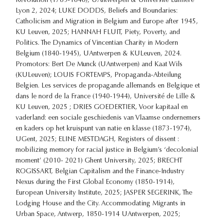
Revolution (1789-1848), UAntwerpen & Université Lumière
Lyon 2, 2024; LUKE DODDS, Beliefs and Boundaries:
Catholicism and Migration in Belgium and Europe after 1945,
KU Leuven, 2025; HANNAH FLUIT, Piety, Poverty, and
Politics. The Dynamics of Vincentian Charity in Modern
Belgium (1840-1945), UAntwerpen & KULeuven, 2024.
Promotors: Bert De Munck (UAntwerpen) and Kaat Wils
(KULeuven); LOUIS FORTEMPS, Propaganda-Abteilung
Belgien. Les services de propagande allemands en Belgique et
dans le nord de la France (1940-1944), Université de Lille &
KU Leuven, 2025 ; DRIES GOEDERTIER, Voor kapitaal en
vaderland: een sociale geschiedenis van Vlaamse ondernemers
en kaders op het kruispunt van natie en klasse (1873-1974),
UGent, 2025; ELINE MESTDAGH, Registers of dissent :
mobilizing memory for racial justice in Belgium’s ‘decolonial
moment’ (2010- 2021) Ghent University, 2025; BRECHT
ROGISSART, Belgian Capitalism and the Finance-Industry
Nexus during the First Global Economy (1850-1914),
European University Institute, 2025; JASPER SEGERINK, The
Lodging House and the City. Accommodating Migrants in
Urban Space, Antwerp, 1850-1914 UAntwerpen, 2025;