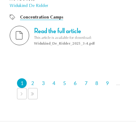
Widukind De Ridder
Concentration Camps
Read the full article
This article is available for download:
Widukind_De_Ridder_2025_3-4.pdf
Pagina's
1
2
3
4
5
6
7
8
9
…
VOLGENDE
LAATSTE
›
»