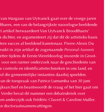
el van Margaux van Uytvanck gaat over de vroege jaren
thaers, een van de belangrijkste naoorlogse beeldende
it artikel herwaardeert Van Uytvanck Broodthaers’
 dichter, en argumenteert zij dat dit de artistieke basis
atere succes al beeldend kunstenaar. Pierre-Alexis Du
ruikt in zijn artikel de zogenaamde
Personal-Ausweis
etter tijdens de Eerste Wereldoorlog invoerde in Groot-
a voor een ruimer onderzoek naar de geschiedenis van
e controle en identificatietechnieken in ons land, en
rol die gemeentelijke instanties daarbij speelden.
 van de toespraak van Patrice Lumumba van 30 juni
jksarchief en beantwoordt de vraag of het hier gaat om
Verder bevat dit nummer een debatrubriek over
d, en anderzijds ook Frédéric Clavert & Caroline Muller.
we doctoraatssamenvattingen.