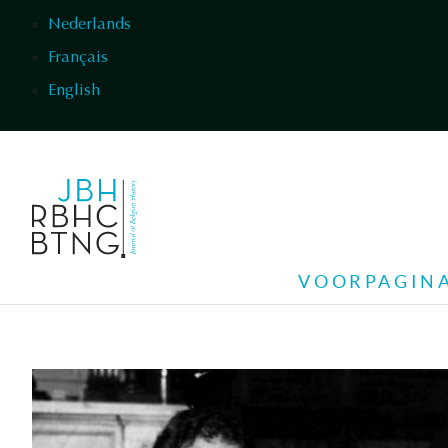
Overslaan en naar de inhoud gaan
Nederlands
Français
English
VOORPAGIN