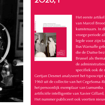
2026, 1
Het eerste artik
van Marcel Brood
kunstenaars. In d
vroege periode als
legde voor zijn l
Bus Warnaffe geb
die de Duitse bez
Brussel als them
de administratiev
specifiek ook de 
Gertjan Desmet analyseert het typoscript
1960 uit de collectie van het CegeSoma-Ri
het persoonlijk exemplaar van Lumumba. 
artificiële intelligentie van Xavier Gillar
Het nummer publiceert ook veertien nieu