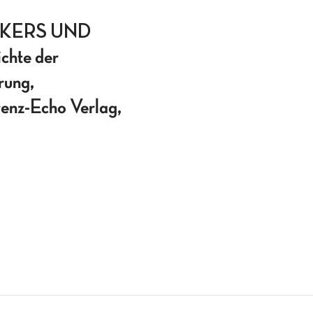
CKERS UND
hte der
rung,
enz-Echo Verlag,