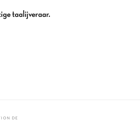
ge taalijveraar.
TION DE