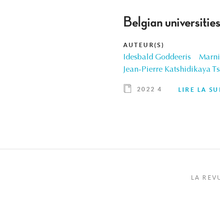
Belgian universities
AUTEUR(S)
Idesbald Goddeeris
Marni
Jean-Pierre Katshidikaya T
2022 4
LIRE LA SU
LA REV