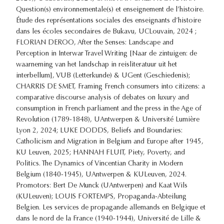
Question(s) environnementale(s) et enseignement de l’histoire.
Étude des représentations sociales des enseignants d’histoire
dans les écoles secondaires de Bukavu, UCLouvain, 2024 ;
FLORIAN DEROO, After the Senses: Landscape and
Perception in Interwar Travel Writing [Naar de zintuigen: de
waarneming van het landschap in reisliteratuur uit het
interbellum], VUB (Letterkunde) & UGent (Geschiedenis);
CHARRIS DE SMET, Framing French consumers into citizens: a
comparative discourse analysis of debates on luxury and
consumption in French parliament and the press in the Age of
Revolution (1789-1848), UAntwerpen & Université Lumière
Lyon 2, 2024; LUKE DODDS, Beliefs and Boundaries:
Catholicism and Migration in Belgium and Europe after 1945,
KU Leuven, 2025; HANNAH FLUIT, Piety, Poverty, and
Politics. The Dynamics of Vincentian Charity in Modern
Belgium (1840-1945), UAntwerpen & KULeuven, 2024.
Promotors: Bert De Munck (UAntwerpen) and Kaat Wils
(KULeuven); LOUIS FORTEMPS, Propaganda-Abteilung
Belgien. Les services de propagande allemands en Belgique et
dans le nord de la France (1940-1944), Université de Lille &