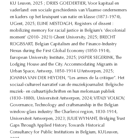
KU Leuven, 2025 ; DRIES GOEDERTIER, Voor kapitaal en
vaderland: een sociale geschiedenis van Vlaamse ondernemers
en kaders op het kruispunt van natie en klasse (1873-1974),
UGent, 2025; ELINE MESTDAGH, Registers of dissent :
mobilizing memory for racial justice in Belgium’s ‘decolonial
moment’ (2010- 2021) Ghent University, 2025; BRECHT
ROGISSART, Belgian Capitalism and the Finance-Industry
Nexus during the First Global Economy (1850-1914),
European University Institute, 2025; JASPER SEGERINK, The
Lodging House and the City. Accommodating Migrants in
Urban Space, Antwerp, 1850-1914 UAntwerpen, 2025;
JOANNA VAN DER HEYDEN, “Les armes de la critique”. Het
sociaal-cultureel narratief van de muziekjournalist: Belgische
muziek- en cultuurtijdschriften en hun melomaan publiek
(1830–1880), Universiteit Antwerpen, 2024; VITALY VOLKOV,
Governance, Technology and craftsmanship in the Belgian
window-glass industry: The Charleroi region, 1830-1914,
Universiteit Antwerpen, 2023; JULIE WYNANT, Bridging Trust
Gaps Through Applied History. Towards Historical
Consultancy for Public Institutions in Belgium, KULeuven,