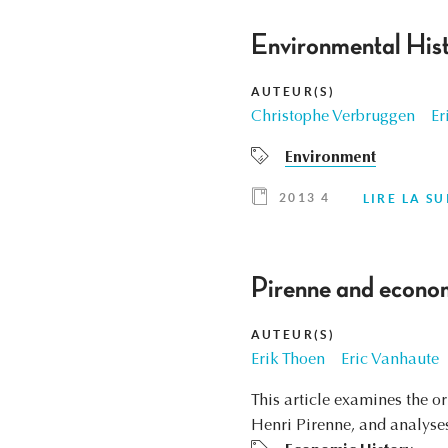
Environmental Hist
AUTEUR(S)
Christophe Verbruggen
Er
Environment
2013 4
LIRE LA SU
Pirenne and economi
AUTEUR(S)
Erik Thoen
Eric Vanhaute
This article examines the o
Henri Pirenne, and analyses