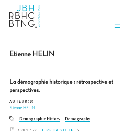
Aller au contenu principal
Men
Etienne HELIN
La démographie historique : rétrospective et
perspectives.
AUTEUR(S)
Etienne HELIN
Demographic History
Demography
1981 1-2
LIRE LA SUITE