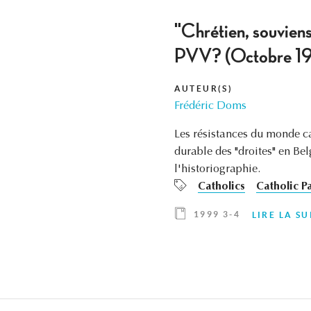
"Chrétien, souvien
PVV? (Octobre 1
AUTEUR(S)
Frédéric Doms
Les résistances du monde ca
durable des "droites" en Be
l'historiographie.
Catholics
Catholic P
1999 3-4
LIRE LA SU