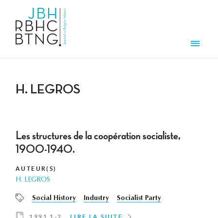
Aller au contenu principal
Men
H. LEGROS
Les structures de la coopération socialiste,
1900-1940.
AUTEUR(S)
H. LEGROS
Social History
Industry
Socialist Party
1991 1-2
LIRE LA SUITE