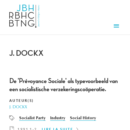
Aller au contenu principal
Men
J. DOCKX
De 'Prévoyance Sociale' als typevoorbeeld van
een socialistische verzekeringscoöperatie.
AUTEUR(S)
J. DOCKX
Socialist Party
Industry
Social History
1991 1-2
LIRE LA SUITE