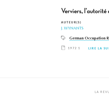
Verviers, l'autori
AUTEUR(S)
J. WYNANTS
German Occupation R
1972 1
LIRE LA SU
LA REV