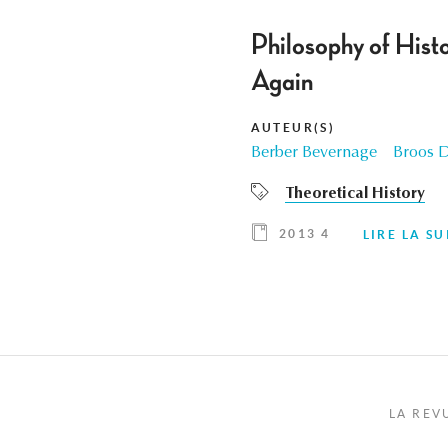
Philosophy of Histo
Again
AUTEUR(S)
Berber Bevernage
Broos 
Theoretical History
2013 4
LIRE LA SU
LA REV