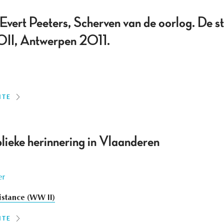
vert Peeters, Scherven van de oorlog. De st
OII, Antwerpen 2011.
ITE
blieke herinnering in Vlaanderen
er
istance (WW II)
ITE