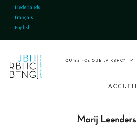
Aller au contenu principal
Nederlands
Français
English
QU'EST-CE QUE LA RBHC?
ACCUEI
Marij Leenders