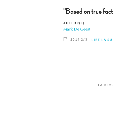
"Based on true facts
AUTEUR(S)
Mark De Geest
2014 2/3
LIRE LA SU
LA REV