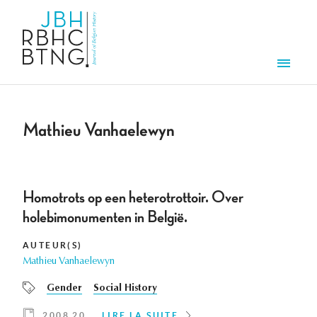
Aller au contenu principal
Men
Mathieu Vanhaelewyn
Homotrots op een heterotrottoir. Over
holebimonumenten in België.
AUTEUR(S)
Mathieu Vanhaelewyn
Gender
Social History
2008 20
LIRE LA SUITE