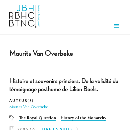
Aller au contenu principal
Men
Maurits Van Overbeke
Histoire et souvenirs princiers. De la validité du
témoignage posthume de Lilian Baels.
AUTEUR(S)
Maurits Van Overbeke
The Royal Question
History of the Monarchy
2005 16
LIRE LA SUITE