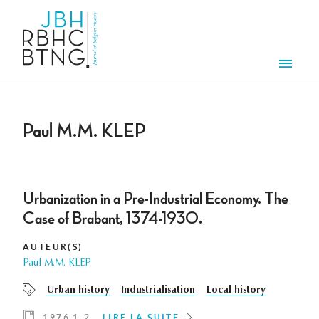
Aller au contenu principal
Men
Paul M.M. KLEP
Urbanization in a Pre-Industrial Economy. The
Case of Brabant, 1374-1930.
AUTEUR(S)
Paul M.M. KLEP
Urban history
Industrialisation
Local history
1976 1-2
LIRE LA SUITE