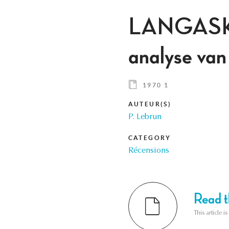
LANGASKEN
analyse van
1970 1
AUTEUR(S)
P. Lebrun
CATEGORY
Récensions
Read th
This article i