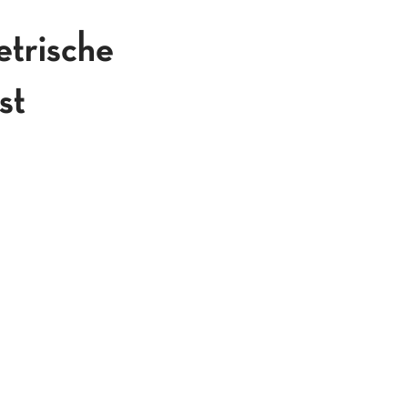
rische
st