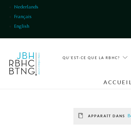
Aller au contenu principal
Nederlands
Français
English
QU'EST-CE QUE LA RBHC?
ACCUEI
B
APPARAÎT DANS