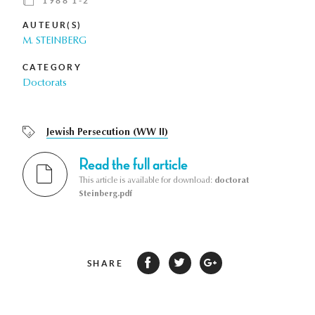
1988 1-2
AUTEUR(S)
M. STEINBERG
CATEGORY
Doctorats
Jewish Persecution (WW II)
Read the full article
This article is available for download:
doctorat
Steinberg.pdf
SHARE