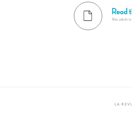
Read th
This article i
LA REV