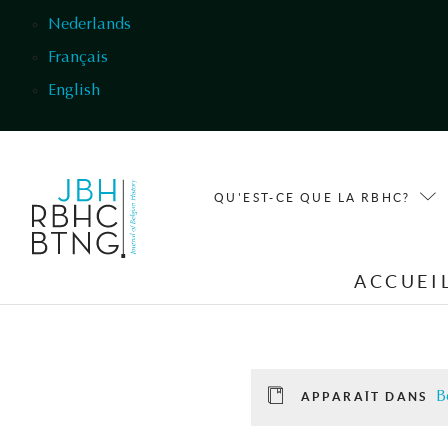
Aller au contenu principal
Nederlands
Français
English
QU'EST-CE QUE LA RBHC?
ACCUEI
B
APPARAÎT DANS