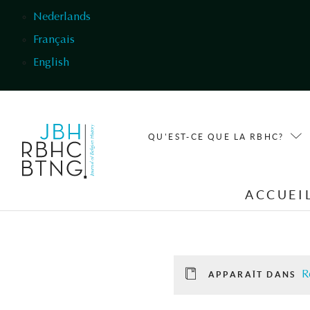
Aller au contenu principal
Nederlands
Français
English
QU'EST-CE QUE LA RBHC?
ACCUEI
R
APPARAÎT DANS