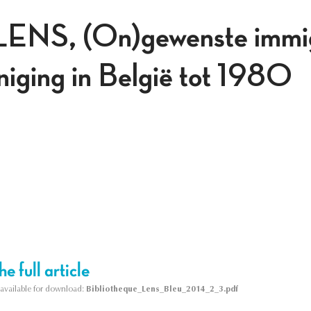
LENS, (On)gewenste immig
iging in België tot 1980
e full article
s available for download:
Bibliotheque_Lens_Bleu_2014_2_3.pdf