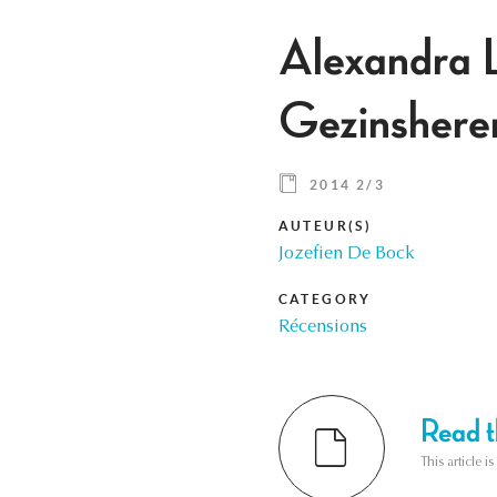
Alexandra 
Gezinsheren
2014 2/3
AUTEUR(S)
Jozefien De Bock
CATEGORY
Récensions
Read th
This article i