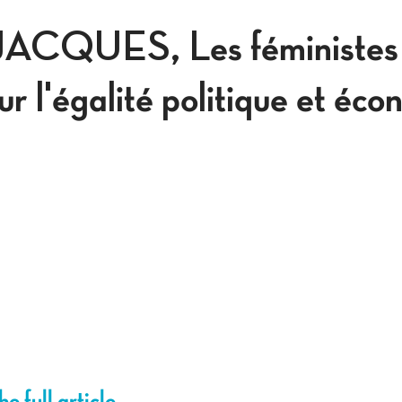
JACQUES, Les féministes 
our l'égalité politique et éc
e full article