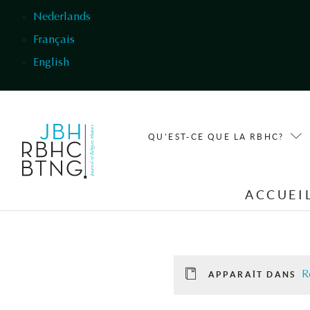
Aller au contenu principal
Nederlands
Français
English
QU'EST-CE QUE LA RBHC?
ACCUEI
R
APPARAÎT DANS