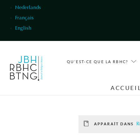
Aller au contenu principal
Nederlands
Français
English
QU'EST-CE QUE LA RBHC?
ACCUEI
R
APPARAÎT DANS