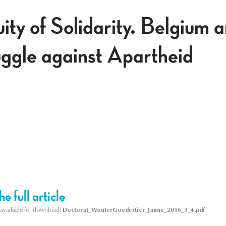
ty of Solidarity. Belgium a
ggle against Apartheid
e full article
s available for download:
Doctorat_WouterGoedertier_Jaune_2016_3_4.pdf