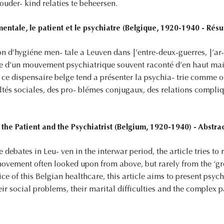
uder- kind relaties te beheersen.
entale, le patient et le psychiatre (Belgique, 1920-1940 - Rés
n d’hygiéne men- tale a Leuven dans |’entre-deux-guerres, |’ar- 
ue d’un mouvement psychiatrique souvent raconté d’en haut mai
 ce dispensaire belge tend a présenter la psychia- trie comme ou
ultés sociales, des pro- blémes conjugaux, des relations compliq
the Patient and the Psychiatrist (Belgium, 1920-1940) - Abstra
debates in Leu- ven in the interwar period, the article tries to 
 movement often looked upon from above, but rarely from the ‘gr
ice of this Belgian healthcare, this article aims to present psyc
r social problems, their marital difficulties and the complex p