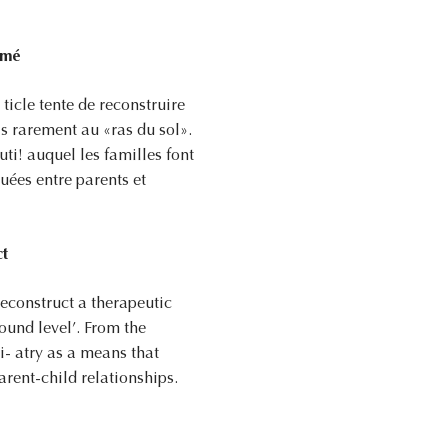
umé
ticle tente de reconstruire
s rarement au «ras du sol».
ti! auquel les familles font
uées entre parents et
ct
reconstruct a therapeutic
ound level’. From the
hi- atry as a means that
arent-child relationships.