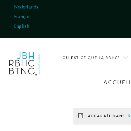
Aller au contenu principal
Nederlands
Français
English
QU'EST-CE QUE LA RBHC?
ACCUEI
R
APPARAÎT DANS