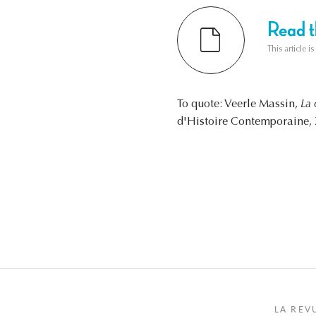
Read th
This article i
To quote: Veerle Massin,
La 
d'Histoire Contemporaine, X
LA REV