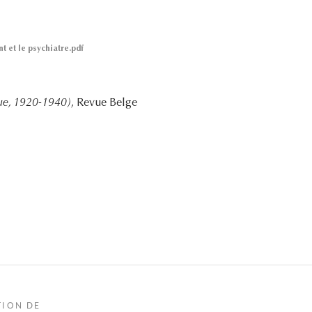
t et le psychiatre.pdf
que, 1920-1940)
, Revue Belge
TION DE