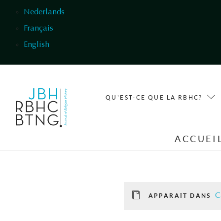
Aller au contenu principal
Nederlands
Français
English
QU'EST-CE QUE LA RBHC?
ACCUEI
C
APPARAÎT DANS