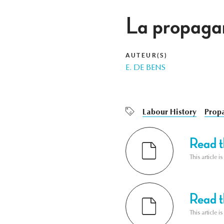
La propagan
AUTEUR(S)
E. DE BENS
Labour History
Prop
Read th
This article i
Read th
This article i