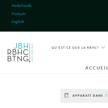
Aller au contenu principal
Nederlands
Français
English
QU'EST-CE QUE LA RBHC?
ACCUEI
C
APPARAÎT DANS