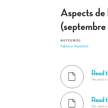
Aspects de 
(septembre 
AUTEUR(S)
Fabrice Maerten
Read th
This article i
Read th
This article i