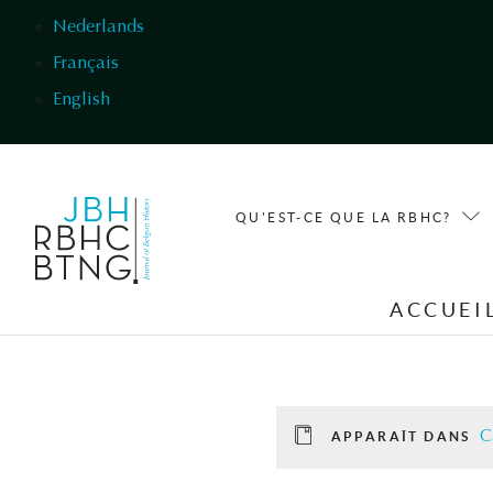
Aller au contenu principal
Nederlands
Français
English
QU'EST-CE QUE LA RBHC?
ACCUEI
C
APPARAÎT DANS