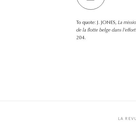
To quote: J. JONES,
La missi
de la flotte belge dans l'effor
204.
LA REV