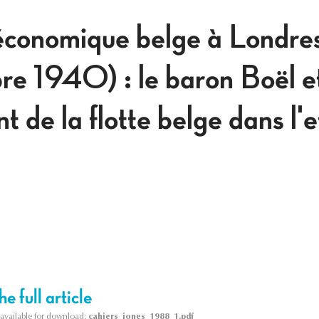
économique belge à Londres 
re 1940) : le baron Boël e
 de la flotte belge dans l'e
e full article
s available for download:
cahiers_jones_1988_1.pdf