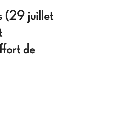
(29 juillet
t
ffort de