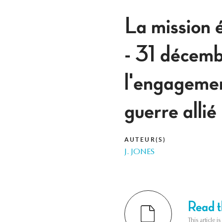
La mission 
- 31 décemb
l'engagement
guerre allié
AUTEUR(S)
J. JONES
Read th
This article i