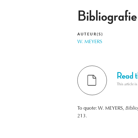
Bibliograf
AUTEUR(S)
W. MEYERS
Read th
This article i
To quote: W. MEYERS,
Bibli
213.