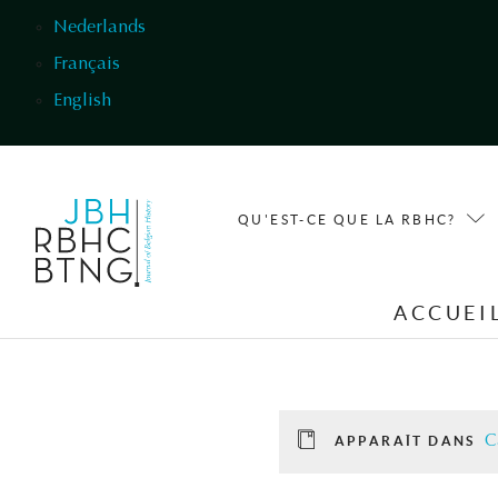
Aller au contenu principal
Nederlands
Français
English
QU'EST-CE QUE LA RBHC?
ACCUEI
C
APPARAÎT DANS