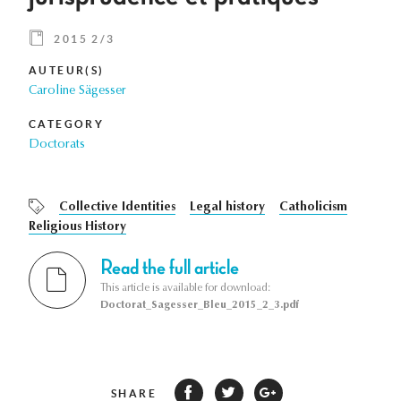
2015 2/3
AUTEUR(S)
Caroline Sägesser
CATEGORY
Doctorats
Collective Identities
Legal history
Catholicism
Religious History
Read the full article
This article is available for download:
Doctorat_Sagesser_Bleu_2015_2_3.pdf
SHARE