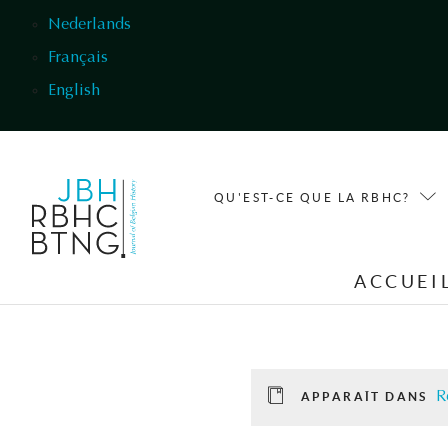
Aller au contenu principal
Nederlands
Français
English
QU'EST-CE QUE LA RBHC?
ACCUEI
R
APPARAÎT DANS