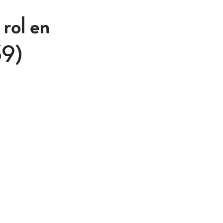
 rol en
39)