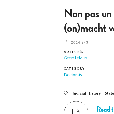
Non pas un p
(on)macht 
2014 2/3
AUTEUR(S)
Geert Leloup
CATEGORY
Doctorats
Judicial History
Stat
Read th