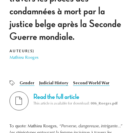
condamnées à mort par la
justice belge après la Seconde
Guerre mondiale.
AUTEUR(S)
Mathieu Roeges
Gender
Judicial History
Second World War
Read the full article
This article is available for download:
006_Roeges.pdf
To quote: Mathieu Roeges,
“Perverse, dangereuse, intrigante...”
Les stéréotypes entourant la femme incivique à travers les