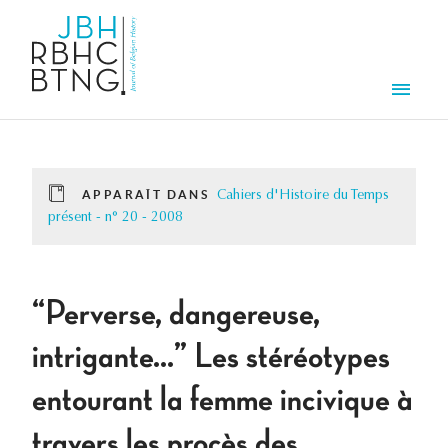
Aller au contenu principal
Men
APPARAÎT DANS
Cahiers d'Histoire du Temps
présent - n° 20 - 2008
“Perverse, dangereuse,
intrigante...” Les stéréotypes
entourant la femme incivique à
travers les procès des