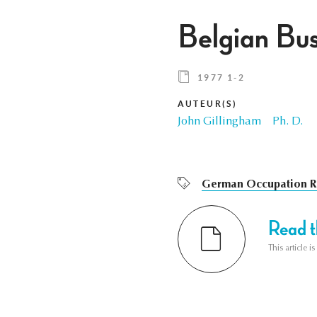
Belgian Bu
1977 1-2
AUTEUR(S)
John Gillingham
Ph. D.
German Occupation R
Read th
This article i