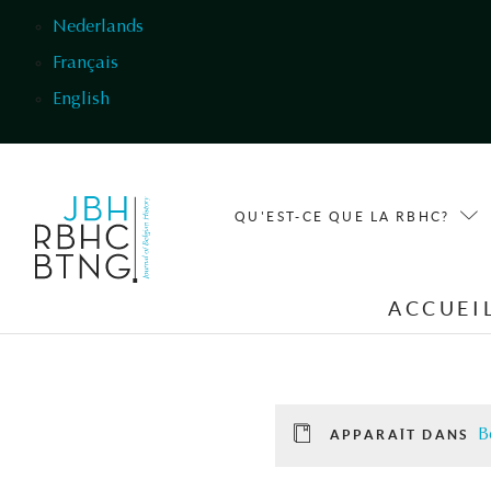
Aller au contenu principal
Nederlands
Français
English
QU'EST-CE QUE LA RBHC?
ACCUEI
B
APPARAÎT DANS