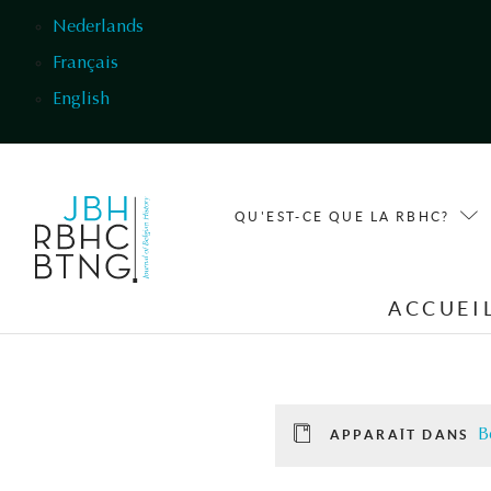
Aller au contenu principal
Nederlands
Français
English
QU'EST-CE QUE LA RBHC?
ACCUEI
B
APPARAÎT DANS