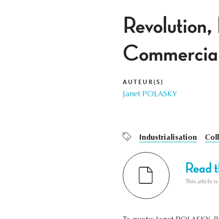
Revolution, 
Commercial
AUTEUR(S)
Janet POLASKY
Industrialisation
Coll
Read th
This article i