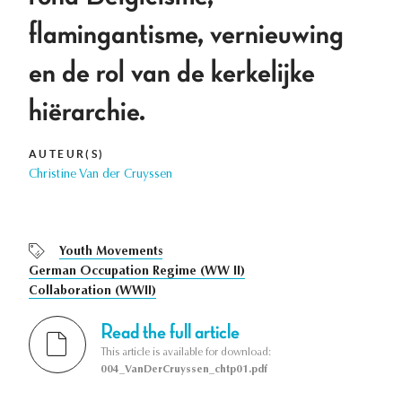
flamingantisme, vernieuwing
en de rol van de kerkelijke
hiërarchie.
AUTEUR(S)
Christine Van der Cruyssen
Youth Movements
German Occupation Regime (WW II)
Collaboration (WWII)
Read the full article
This article is available for download:
004_VanDerCruyssen_chtp01.pdf