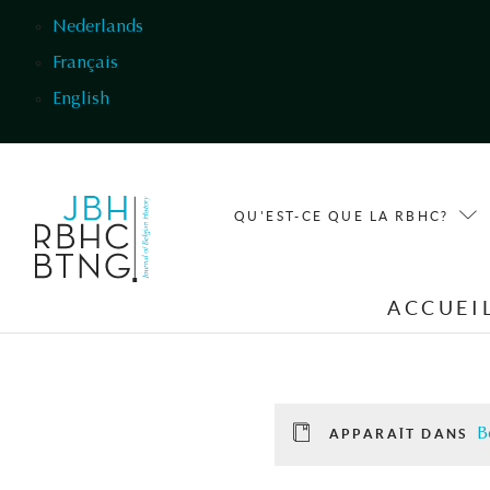
Aller au contenu principal
Nederlands
Français
English
QU'EST-CE QUE LA RBHC?
ACCUEI
B
APPARAÎT DANS