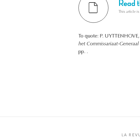
Read th
This article i
To quote: P. UYTTENHOVE
het Commissariaat-Generaal
pp. .
LA REV