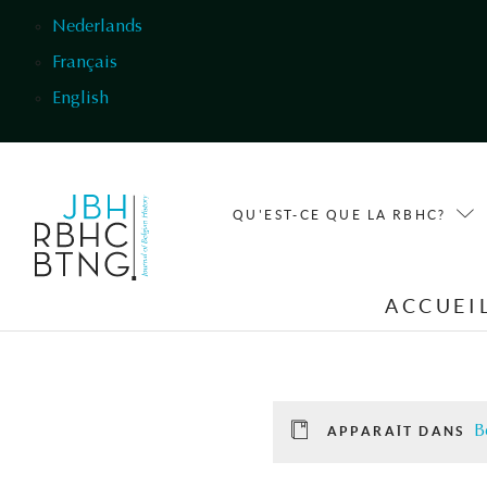
Aller au contenu principal
Nederlands
Français
English
QU'EST-CE QUE LA RBHC?
ACCUEI
B
APPARAÎT DANS