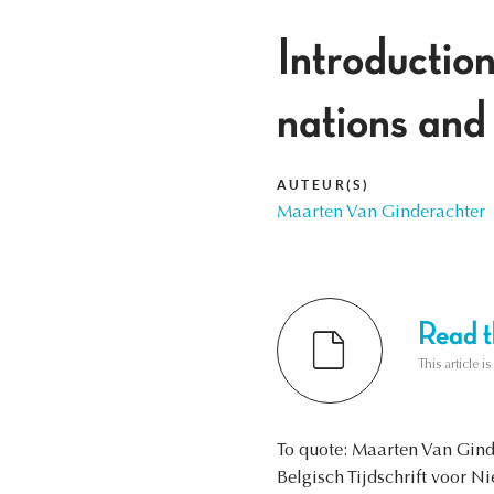
Introductio
nations and
AUTEUR(S)
Maarten Van Ginderachter
Read th
This article i
To quote: Maarten Van Gind
Belgisch Tijdschrift voor N