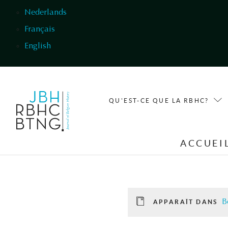
Aller au contenu principal
Nederlands
Français
English
QU'EST-CE QUE LA RBHC?
ACCUEI
B
APPARAÎT DANS