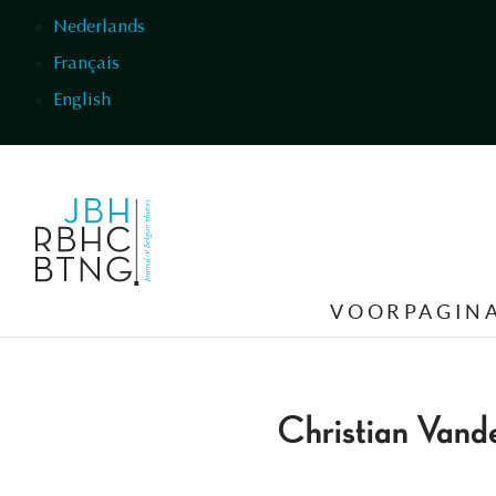
Overslaan en naar de inhoud gaan
Nederlands
Français
English
VOORPAGIN
Christian Vand