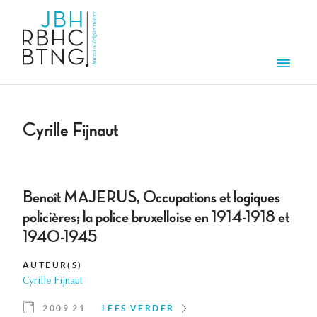
Overslaan en naar de inhoud gaan
Men
Cyrille Fijnaut
Benoît MAJERUS, Occupations et logiques
policières; la police bruxelloise en 1914-1918 et
1940-1945
AUTEUR(S)
Cyrille Fijnaut
2009 21
LEES VERDER