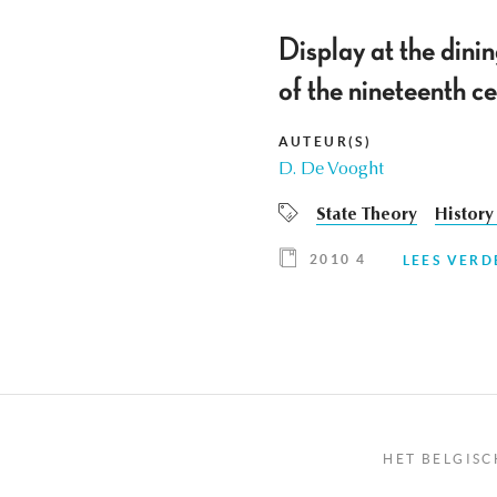
Display at the dini
of the nineteenth c
AUTEUR(S)
D. De Vooght
State Theory
History
2010 4
LEES VERD
HET BELGISC