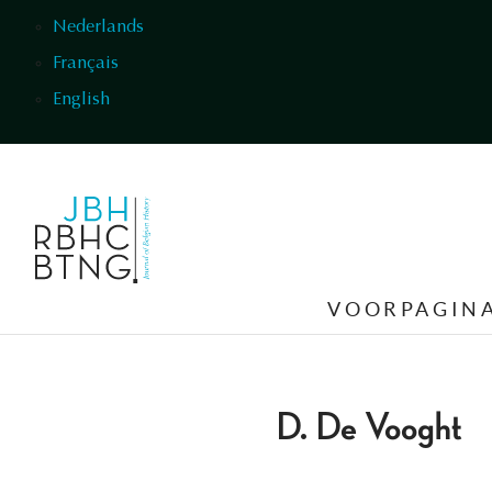
Overslaan en naar de inhoud gaan
Nederlands
Français
English
VOORPAGIN
D. De Vooght