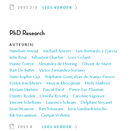
2015 2/3
LEES VERDER
PhD Research
AUTEUR(S)
Anneleen Arnout
Michaël Auwers
Luis Bernardo y Garcia
Julie Bour
Sébastien Charlier
Lore Colaert
Hanne Cottyn
Alexandra de Heering
Olivier de Maret
Bart De Sutter
Victor Fernandez-Soriano
Anne-Sophie Gijs
Stéphanie Gonçalves de Aranjo-Passos
Evelyn Jonckheere
Mazyar Khoojinian
Niels Matheve
Myriam Mertens
Pascal Pirot
Pierre-Luc Plasman
Dimitri Roden
Ornella Rovetta
Caroline Sägesser
Vincent Scheltiens
Laurence Schram
Delphine Steyaert
Iwan Strauven
Bart Tritsmans
Joris Vandendriessche
Rik Vercammen
Gertjan Willems
2015 4
LEES VERDER