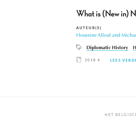
What is (New in) N
AUTEUR(S)
Houssine Alloul and Micha
Diplomatic History
H
2018 4
LEES VERD
HET BELGISC