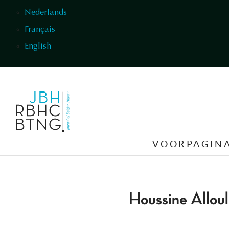
Overslaan en naar de inhoud gaan
Nederlands
Français
English
VOORPAGIN
Houssine Allou