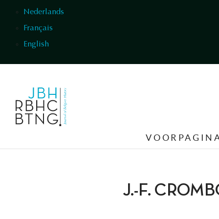
Overslaan en naar de inhoud gaan
Nederlands
Français
English
VOORPAGIN
J.-F. CROMB