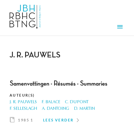
Overslaan en naar de inhoud gaan
Men
J. R. PAUWELS
Samenvattingen - Résumés - Summaries
AUTEUR(S)
J. R. PAUWELS
F. BALACE
C. DUPONT
F. SELLESLAGH
A. DANTOING
D. MARTIN
1985 1
LEES VERDER