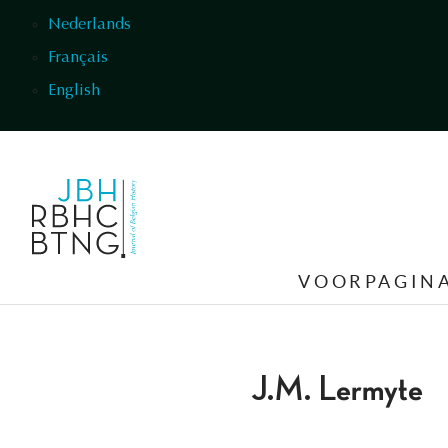
Overslaan en naar de inhoud gaan
Nederlands
Français
English
VOORPAGIN
J.M. Lermyte